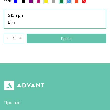
Колір:
Синій
Чорний
Бузковий
Рожевий
Жовтий
Сірий
Зелений
Блакитний
Помаранчевий
Червоний
212 грн
Ціна
-
+
Купити
Про нас